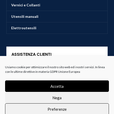
Vernici e Collanti
Utensili manuali
Elettroutensili
ASSISTENZA CLIENTI
Usiamo cookie per ottimizzare il nostro sito web ed i nostri servizi. In linea
Servizio Clienti
con le ultime direttive in materia GDPR Unione Europea
Spedizioni
Accetta
Resi e Recessi
Nega
Termini e Condizioni
Preferenze
0