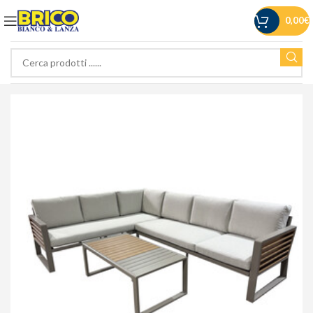
0,00
€