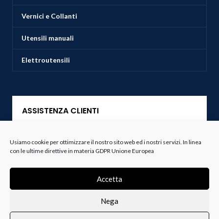
Vernici e Collanti
Utensili manuali
Elettroutensili
ASSISTENZA CLIENTI
Servizio Clienti
Usiamo cookie per ottimizzare il nostro sito web ed i nostri servizi. In linea
con le ultime direttive in materia GDPR Unione Europea
Spedizioni
Accetta
Resi e Recessi
Nega
Termini e Condizioni