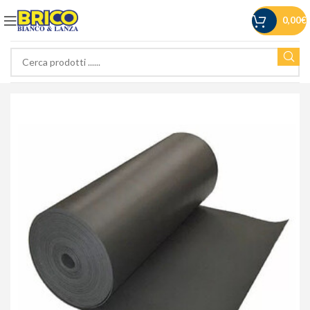
0,00
€