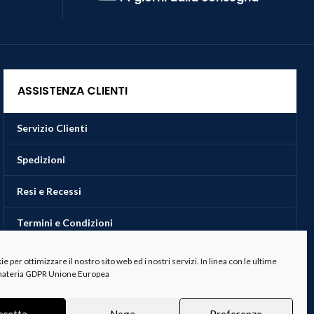
ASSISTENZA CLIENTI
Servizio Clienti
Spedizioni
Resi e Recessi
Termini e Condizioni
 per ottimizzare il nostro sito web ed i nostri servizi. In linea con le ultime
 materia GDPR Unione Europea
ccetta
Nega
Preferenze