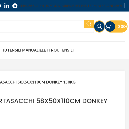
SERVIZIO CLIENTI
SPEDIZIONI
RESI E RECESSI
TERMINI E CONDIZIONI
0,00
€
NTI
UTENSILI MANUALI
ELETTROUTENSILI
TASACCHI 58X50X110CM DONKEY 150KG
RTASACCHI 58X50X110CM DONKEY