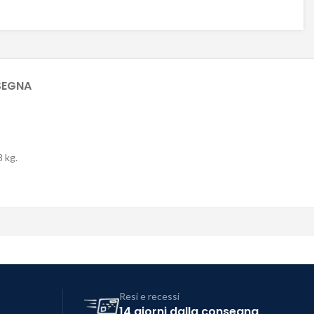
SEGNA
 kg.
Resi e recessi
14 giorni dalla consegna