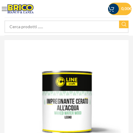
0,00
€