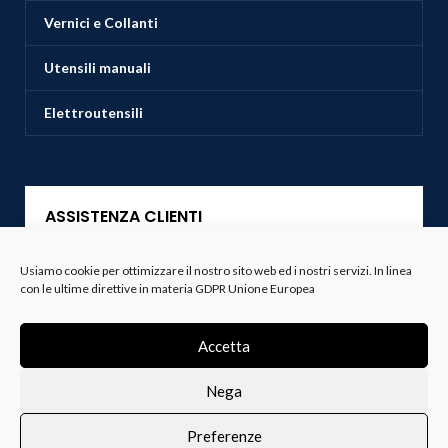
Vernici e Collanti
Utensili manuali
Elettroutensili
ASSISTENZA CLIENTI
Servizio Clienti
Usiamo cookie per ottimizzare il nostro sito web ed i nostri servizi. In linea
con le ultime direttive in materia GDPR Unione Europea
Spedizioni
Accetta
Resi e Recessi
Nega
Termini e Condizioni
Preferenze
0