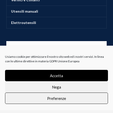
Utensili manuali
Elettroutensili
ASSISTENZA CLIENTI
Usiamo cookie per ottimizzare il nostro sito web ed i nostri servizi. In linea
con le ultime direttive in materia GDPR Unione Europea
Servizio Clienti
Spedizioni
Accetta
Resi e Recessi
Nega
Termini e Condizioni
Preferenze
0
i i prodotti
Lista dei desideri
Profilo
Carrello