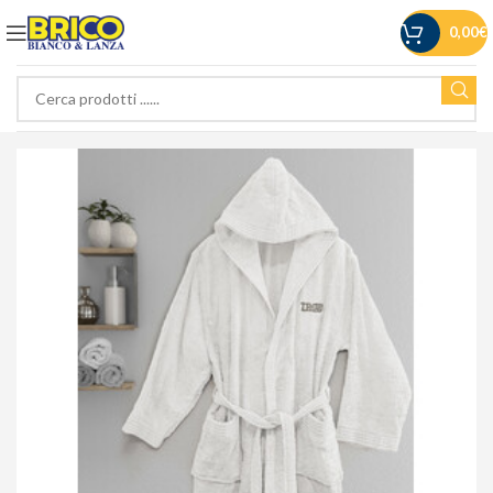
0,00
€