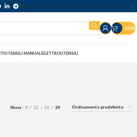
SERVIZIO CLIENTI
SPEDIZIONI
RESI E RECESSI
TERMINI E CONDIZIONI
0,00
€
NTI
UTENSILI MANUALI
ELETTROUTENSILI
Show
8
12
16
24