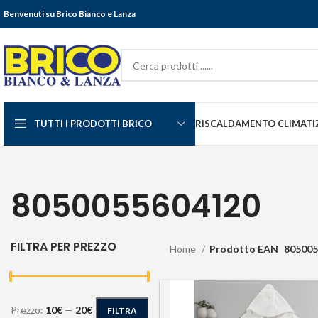
Benvenuti su Brico Bianco e Lanza
TUTTI I PRODOTTI BRICO
RISCALDAMENTO CLIMATI
8050055604120
FILTRA PER PREZZO
Home
Prodotto EAN
805005
Prezzo:
10€
—
20€
FILTRA