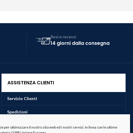
Resi e recessi
14 giorni dalla consegna
ASSISTENZA CLIENTI
Servizio Clienti
Spedizioni
Resi e Recessi
 per ottimizzare il nostro sito web ed i nostri servizi. In linea con le ultime
 materia GDPR Unione Europea