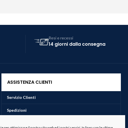
Resi e recessi
14 giorni dalla consegna
ASSISTENZA CLIENTI
Servizio Clienti
Spedizioni
Resi e Recessi
 per ottimizzare il nostro sito web ed i nostri servizi. In linea con le ultime