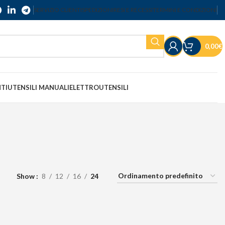
SERVIZIO CLIENTI
SPEDIZIONI
RESI E RECESSI
TERMINI E CONDIZIONI
0,00
€
NTI
UTENSILI MANUALI
ELETTROUTENSILI
Show
8
12
16
24