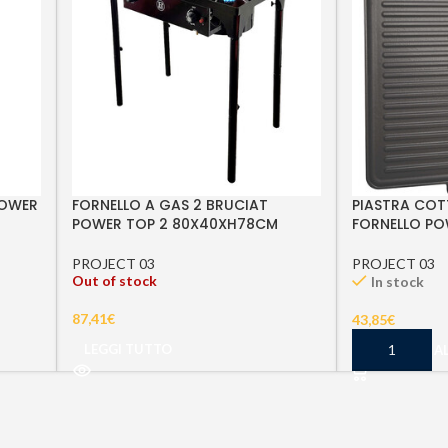
POWER
FORNELLO A GAS 2 BRUCIAT
PIASTRA COT
POWER TOP 2 80X40XH78CM
FORNELLO PO
PROJECT 03
PROJECT 03
Out of stock
In stock
87,41
€
43,85
€
LEGGI TUTTO
AGGIUNGI A