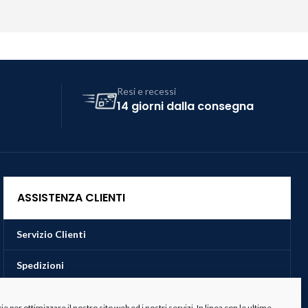
Resi e recessi
14 giorni dalla consegna
ASSISTENZA CLIENTI
Servizio Clienti
Spedizioni
Resi e Recessi
 per ottimizzare il nostro sito web ed i nostri servizi. In linea con le ultime