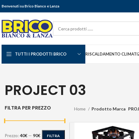
Benvenuti su Brico Bianco e Lanza
TUTTI I PRODOTTI BRICO
RISCALDAMENTO CLIMATI
PROJECT 03
FILTRA PER PREZZO
Home
Prodotto Marca
PROJ
Prezzo:
40€
—
90€
FILTRA