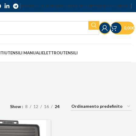
SERVIZIO CLIENTI
SPEDIZIONI
RESI E RECESSI
TERMINI E CONDIZIONI
0,00
€
NTI
UTENSILI MANUALI
ELETTROUTENSILI
Show
8
12
16
24