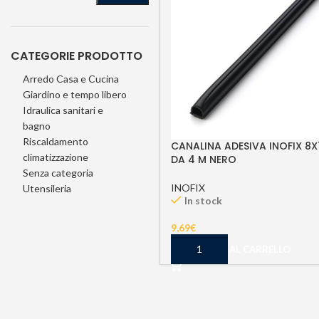
CATEGORIE PRODOTTO
Arredo Casa e Cucina
Giardino e tempo libero
Idraulica sanitari e
bagno
Riscaldamento
CANALINA ADESIVA INOFIX 8
climatizzazione
DA 4 M NERO
Senza categoria
INOFIX
Utensileria
In stock
9,69
€
AGGIUNGI AL CARRELLO