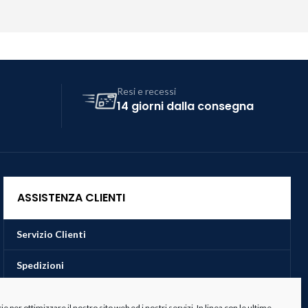
Resi e recessi
14 giorni dalla consegna
ASSISTENZA CLIENTI
Servizio Clienti
Spedizioni
Resi e Recessi
 per ottimizzare il nostro sito web ed i nostri servizi. In linea con le ultime