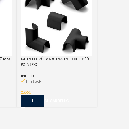
X7 MM
GIUNTO P/CANALINA INOFIX CF 10
PZ NERO
INOFIX
In stock
2,66
€
AGGIUNGI AL CARRELLO