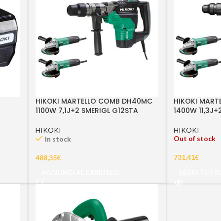
HIKOKI MARTELLO COMB DH40MC
HIKOKI MART
1100W 7,1J+2 SMERIGL G12STA
1400W 11,3J+
HIKOKI
HIKOKI
Out of stock
In stock
731,41
€
488,35
€
LEGGI TUTT
AGGIUNGI AL CARRELLO