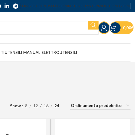
SERVIZIO CLIENTI
SPEDIZIONI
RESI E RECESSI
TERMINI E CONDIZIONI
0,00
€
NTI
UTENSILI MANUALI
ELETTROUTENSILI
Show
8
12
16
24