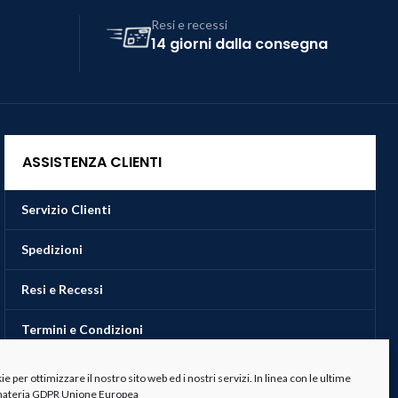
Resi e recessi
14 giorni dalla consegna
ASSISTENZA CLIENTI
Servizio Clienti
Spedizioni
Resi e Recessi
Termini e Condizioni
 per ottimizzare il nostro sito web ed i nostri servizi. In linea con le ultime
 materia GDPR Unione Europea