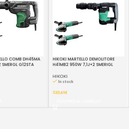
ELLO COMB DH45MA
HIKOKI MARTELLO DEMOLITORE
2 SMERGL G12STA
H41MB2 950W 7,1J+2 SMERIGL
G12STA
HIKOKI
In stock
533,65
€
O
AGGIUNGI AL CARRELLO