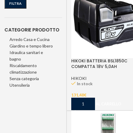
FILTRA
CATEGORIE PRODOTTO
Arredo Casa e Cucina
Giardino e tempo libero
Idraulica sanitari e
bagno
HIKOKI BATTERIA BSL1850C
Riscaldamento
COMPATTA 18V 5,0AH
climatizzazione
HIKOKI
Senza categoria
In stock
Utensileria
131,48
€
AGGIUNGI AL CARRELLO