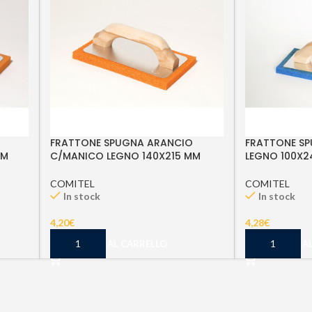
FRATTONE SPUGNA ARANCIO
FRATTONE SP
MM
C/MANICO LEGNO 140X215 MM
LEGNO 100X2
COMITEL
COMITEL
In stock
In stock
4,20
€
4,28
€
AGGIUNGI AL CARRELLO
AGGIUNGI A