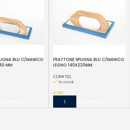
UGNA BLU C/MANICO
FRATTONE SPUGNA BLU C/MANICO
40 MM
LEGNO 140X220MM
COMITEL
In stock
4,38
€
L CARRELLO
AGGIUNGI AL CARRELLO