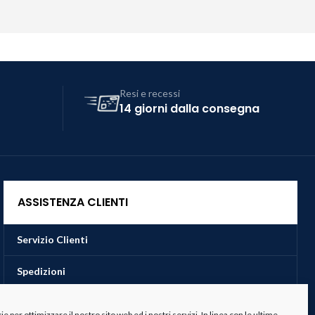
Resi e recessi
14 giorni dalla consegna
ASSISTENZA CLIENTI
Servizio Clienti
Spedizioni
Resi e Recessi
 per ottimizzare il nostro sito web ed i nostri servizi. In linea con le ultime