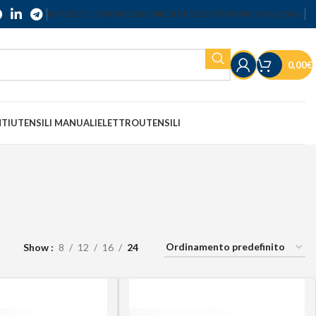
SERVIZIO CLIENTI
SPEDIZIONI
RESI E RECESSI
TERMINI E CONDIZIONI
0,00
€
NTI
UTENSILI MANUALI
ELETTROUTENSILI
Show
8
12
16
24