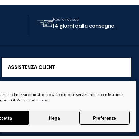
Resi e recessi
14 giorni dalla consegna
ASSISTENZA CLIENTI
Servizio Clienti
 per ottimizzare il nostro sito web ed i nostri servizi. In linea con le ultime
Spedizioni
 materia GDPR Unione Europea
Resi e Recessi
ccetta
Nega
Preferenze
Termini e Condizioni