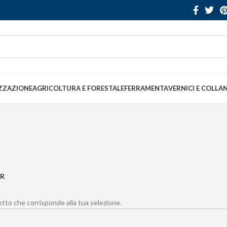
ZZAZIONE
AGRICOLTURA E FORESTALE
FERRAMENTA
VERNICI E COLLA
ER
to che corrisponde alla tua selezione.