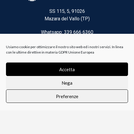
SS 115, 5, 91026
Mazara del Vallo (TP)
Whatsapp: 339 666 6360
Email: brico@biancoelanza.it
Usiamo cookie per ottimizzare il nostro sito web ed i nostri servizi. In linea
con le ultime direttive in materia GDPR Unione Europea
CATEGORIE DEL MOMENTO
Accetta
Nega
Riscaldamento climatizzazione
Preferenze
Agricoltura e Forestale
0
i i prodotti
Lista dei desideri
Profilo
Carrello
Ferramenta
Vernici e Collanti