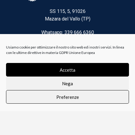
SS 115, 5, 91026
Mazara del Vallo (TP)
Whatsapp: 339 666 6360
Email: brico@biancoelanza.it
Usiamo cookie per ottimizzare il nostro sito web ed i nostri servizi. In linea
con le ultime direttive in materia GDPR Unione Europea
CATEGORIE DEL MOMENTO
Accetta
Nega
Riscaldamento climatizzazione
Preferenze
Agricoltura e Forestale
0
i i prodotti
Lista dei desideri
Profilo
Carrello
Ferramenta
Vernici e Collanti