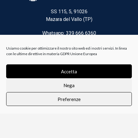
SS 115, 5, 91026
Mazara del Vallo (TP)
Whatsapp: 339 666 6360
Email: brico@biancoelanza.it
Usiamo cookie per ottimizzare il nostro sito web ed i nostri servizi. In linea
con le ultime direttive in materia GDPR Unione Europea
CATEGORIE DEL MOMENTO
Accetta
Nega
Riscaldamento climatizzazione
Preferenze
Agricoltura e Forestale
0
i i prodotti
Lista dei desideri
Profilo
Carrello
Ferramenta
Vernici e Collanti