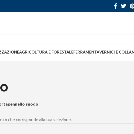
ZZAZIONE
AGRICOLTURA E FORESTALE
FERRAMENTA
VERNICI E COLLA
do
ortapennello snodo
to che corrisponde alla tua selezione.