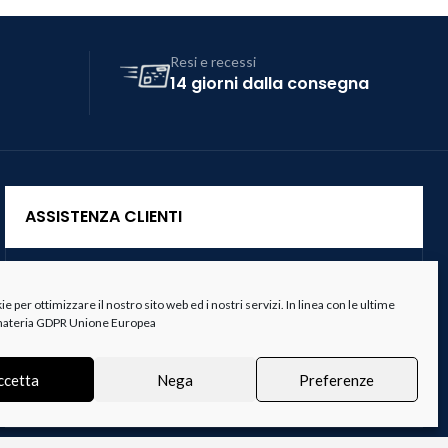
Resi e recessi
14 giorni dalla consegna
ASSISTENZA CLIENTI
Servizio Clienti
 per ottimizzare il nostro sito web ed i nostri servizi. In linea con le ultime
Spedizioni
 materia GDPR Unione Europea
Resi e Recessi
ccetta
Nega
Preferenze
Termini e Condizioni