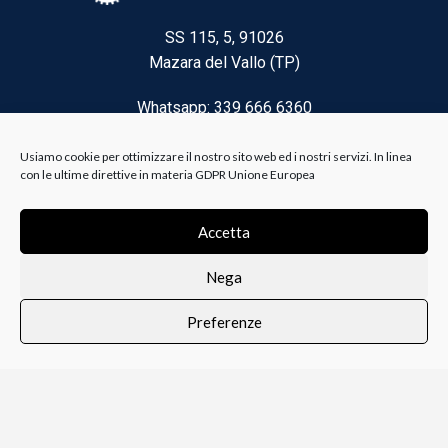
SS 115, 5, 91026
Mazara del Vallo (TP)
Whatsapp: 339 666 6360
Email: brico@biancoelanza.it
Usiamo cookie per ottimizzare il nostro sito web ed i nostri servizi. In linea
con le ultime direttive in materia GDPR Unione Europea
CATEGORIE DEL MOMENTO
Accetta
Nega
Riscaldamento climatizzazione
Preferenze
Agricoltura e Forestale
0
i i prodotti
Lista dei desideri
Profilo
Carrello
Ferramenta
Vernici e Collanti