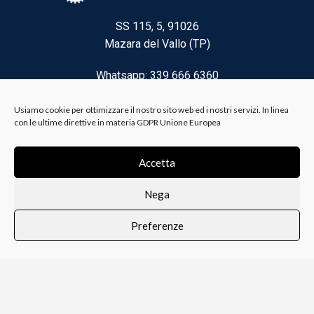
SS 115, 5, 91026
Mazara del Vallo (TP)
Whatsapp: 339 666 6360
Email: brico@biancoelanza.it
Usiamo cookie per ottimizzare il nostro sito web ed i nostri servizi. In linea
con le ultime direttive in materia GDPR Unione Europea
CATEGORIE DEL MOMENTO
Accetta
Nega
Riscaldamento climatizzazione
Preferenze
Agricoltura e Forestale
0
i i prodotti
Lista dei desideri
Profilo
Carrello
Ferramenta
Vernici e Collanti