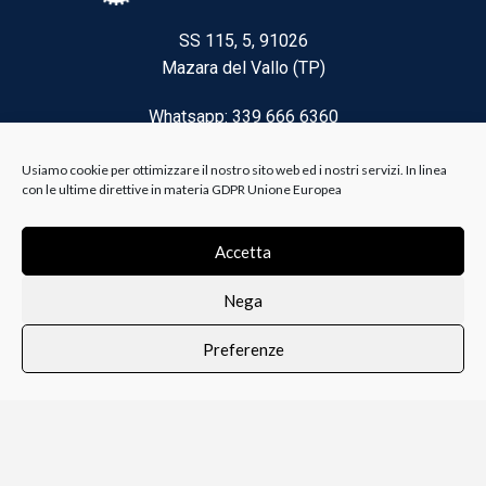
SS 115, 5, 91026
Mazara del Vallo (TP)
Whatsapp: 339 666 6360
Email: brico@biancoelanza.it
Usiamo cookie per ottimizzare il nostro sito web ed i nostri servizi. In linea
con le ultime direttive in materia GDPR Unione Europea
CATEGORIE DEL MOMENTO
Accetta
Nega
Riscaldamento climatizzazione
Preferenze
Agricoltura e Forestale
0
i i prodotti
Lista dei desideri
Profilo
Carrello
Ferramenta
Vernici e Collanti