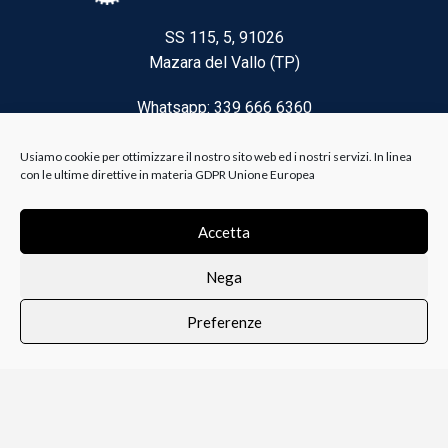
SS 115, 5, 91026
Mazara del Vallo (TP)
Whatsapp: 339 666 6360
Email: brico@biancoelanza.it
Usiamo cookie per ottimizzare il nostro sito web ed i nostri servizi. In linea
con le ultime direttive in materia GDPR Unione Europea
CATEGORIE DEL MOMENTO
Accetta
Nega
Riscaldamento climatizzazione
Preferenze
Agricoltura e Forestale
0
i i prodotti
Lista dei desideri
Profilo
Carrello
Ferramenta
Vernici e Collanti