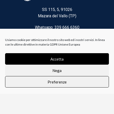
SS 115, 5, 91026
Mazara del Vallo (TP)
Whatsapp: 339 666 6360
Email: brico@biancoelanza.it
Usiamo cookie per ottimizzare il nostro sito web ed i nostri servizi. In linea
con le ultime direttive in materia GDPR Unione Europea
CATEGORIE DEL MOMENTO
Accetta
Nega
Riscaldamento climatizzazione
Preferenze
Agricoltura e Forestale
0
i i prodotti
Lista dei desideri
Profilo
Carrello
Ferramenta
Vernici e Collanti