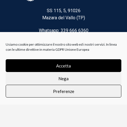
SS 115, 5, 91026
Mazara del Vallo (TP)
Whatsapp: 339 666 6360
Email: brico@biancoelanza.it
Usiamo cookie per ottimizzare il nostro sito web ed i nostri servizi. In linea
con le ultime direttive in materia GDPR Unione Europea
CATEGORIE DEL MOMENTO
Accetta
Nega
Riscaldamento climatizzazione
Preferenze
Agricoltura e Forestale
0
i i prodotti
Lista dei desideri
Profilo
Carrello
Ferramenta
Vernici e Collanti