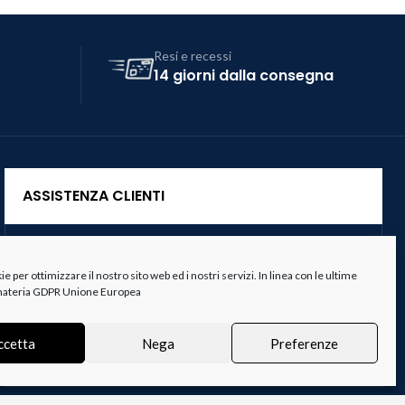
Resi e recessi
14 giorni dalla consegna
ASSISTENZA CLIENTI
Servizio Clienti
 per ottimizzare il nostro sito web ed i nostri servizi. In linea con le ultime
Spedizioni
 materia GDPR Unione Europea
Resi e Recessi
ccetta
Nega
Preferenze
Termini e Condizioni