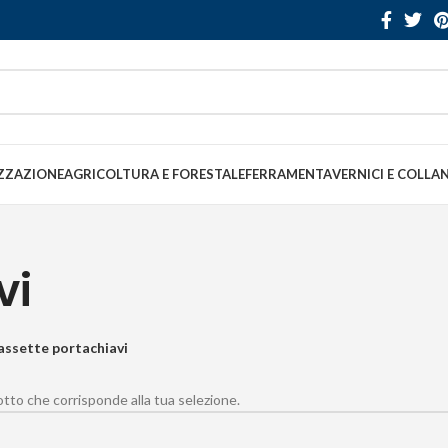
ZZAZIONE
AGRICOLTURA E FORESTALE
FERRAMENTA
VERNICI E COLLA
vi
assette portachiavi
to che corrisponde alla tua selezione.