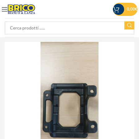
0,00
€