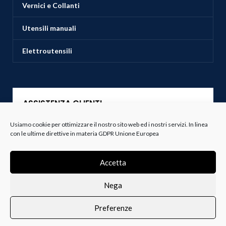
Vernici e Collanti
Utensili manuali
Elettroutensili
ASSISTENZA CLIENTI
Usiamo cookie per ottimizzare il nostro sito web ed i nostri servizi. In linea
Servizio Clienti
con le ultime direttive in materia GDPR Unione Europea
Spedizioni
Accetta
Resi e Recessi
Nega
Termini e Condizioni
Preferenze
0
i i prodotti
Lista dei desideri
Profilo
Carrello