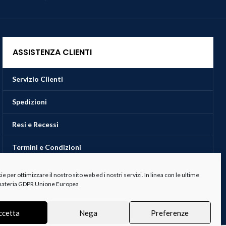
ASSISTENZA CLIENTI
Servizio Clienti
Spedizioni
Resi e Recessi
Termini e Condizioni
 per ottimizzare il nostro sito web ed i nostri servizi. In linea con le ultime
 materia GDPR Unione Europea
ccetta
Nega
Preferenze