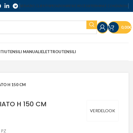
SERVIZIO CLIENTI
SPEDIZIONI
RESI E RECESSI
TERMINI E CONDIZIONI
0,00
€
NTI
UTENSILI MANUALI
ELETTROUTENSILI
TO H 150 CM
ATO H 150 CM
VERDELOOK
 PZ