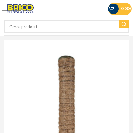
0,00
€