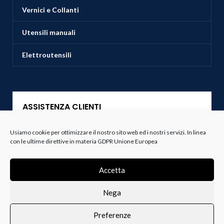
Vernici e Collanti
Utensili manuali
Elettroutensili
ASSISTENZA CLIENTI
Usiamo cookie per ottimizzare il nostro sito web ed i nostri servizi. In linea
Servizio Clienti
con le ultime direttive in materia GDPR Unione Europea
Spedizioni
Accetta
Resi e Recessi
Nega
Termini e Condizioni
Preferenze
0