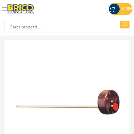
0,00
€