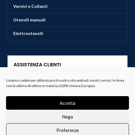
Vernici e Collanti
Utensili manuali
Elettroutensili
ASSISTENZA CLIENTI
Usiamo cookie per ottimizzare il nostro sito web ed i nostri servizi. In linea
Servizio Clienti
con le ultime direttive in materia GDPR Unione Europea
Spedizioni
Accetta
Resi e Recessi
Nega
Termini e Condizioni
Preferenze
0