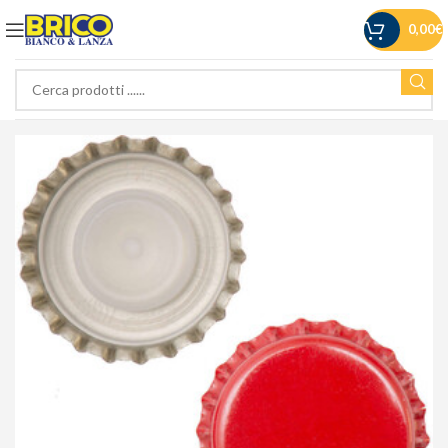
0,00
€