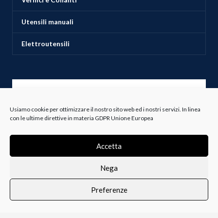
Utensili manuali
Elettroutensili
ASSISTENZA CLIENTI
Usiamo cookie per ottimizzare il nostro sito web ed i nostri servizi. In linea
con le ultime direttive in materia GDPR Unione Europea
Servizio Clienti
Spedizioni
Accetta
Resi e Recessi
Nega
Termini e Condizioni
Preferenze
0
i i prodotti
Lista dei desideri
Profilo
Carrello