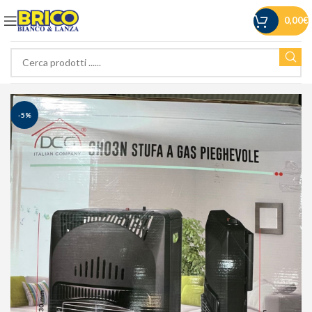
0,00
€
-5%