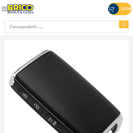
0,00
€