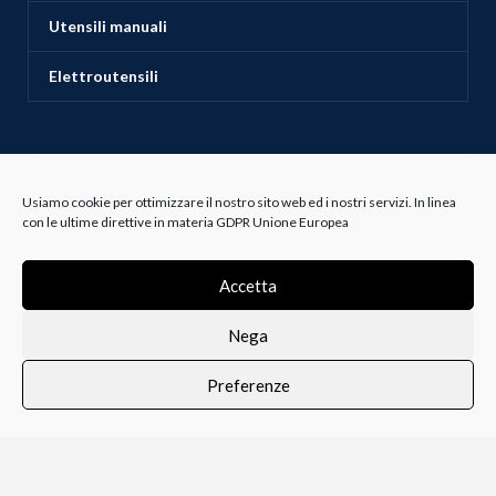
Utensili manuali
Elettroutensili
ASSISTENZA CLIENTI
Usiamo cookie per ottimizzare il nostro sito web ed i nostri servizi. In linea
con le ultime direttive in materia GDPR Unione Europea
Servizio Clienti
Accetta
Spedizioni
Nega
Resi e Recessi
Preferenze
0
Termini e Condizioni
i i prodotti
Lista dei desideri
Profilo
Carrello
Bianco e Lanza Srl
2022 P.IVA 00237880810