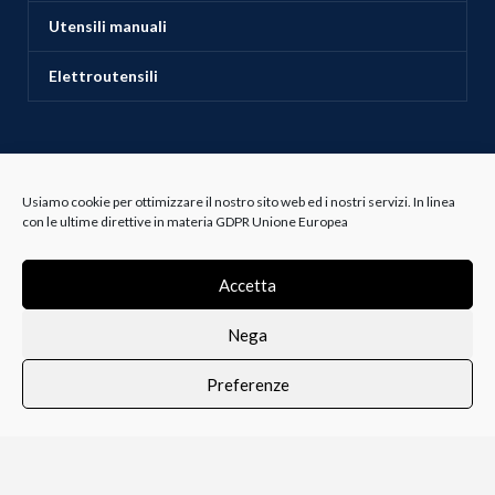
Utensili manuali
Elettroutensili
ASSISTENZA CLIENTI
Usiamo cookie per ottimizzare il nostro sito web ed i nostri servizi. In linea
con le ultime direttive in materia GDPR Unione Europea
Servizio Clienti
Accetta
Spedizioni
Nega
Resi e Recessi
Preferenze
0
Termini e Condizioni
i i prodotti
Lista dei desideri
Profilo
Carrello
Bianco e Lanza Srl
2022 P.IVA 00237880810