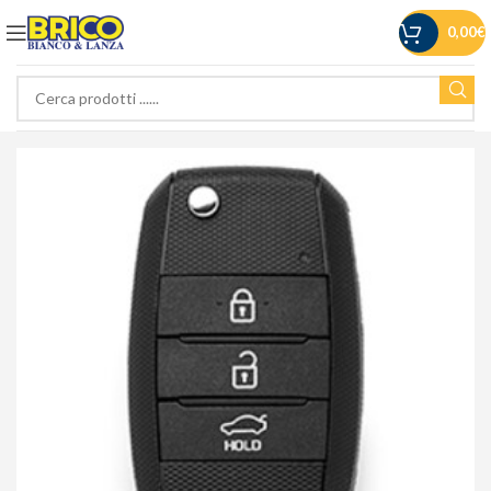
0,00
€