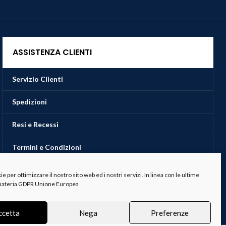
ASSISTENZA CLIENTI
Servizio Clienti
Spedizioni
Resi e Recessi
Termini e Condizioni
 per ottimizzare il nostro sito web ed i nostri servizi. In linea con le ultime
 materia GDPR Unione Europea
ccetta
Nega
Preferenze