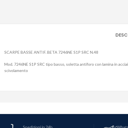
DESC
SCARPE BASSE ANTIF. BETA 7246NE S1P SRC N.48
Mod. 7246NE S1P SRC tipo basso, soletta antiforo con lamina in acciai
scivolamento
Spedizioni in 24h
What