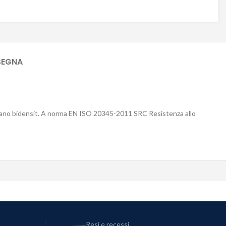
SEGNA
uretano bidensit. A norma EN ISO 20345-2011 SRC Resistenza allo
Resi e recessi