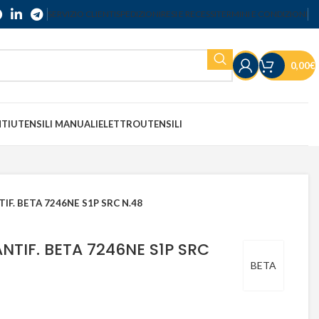
SERVIZIO CLIENTI
SPEDIZIONI
RESI E RECESSI
TERMINI E CONDIZIONI
0,00
€
NTI
UTENSILI MANUALI
ELETTROUTENSILI
IF. BETA 7246NE S1P SRC N.48
NTIF. BETA 7246NE S1P SRC
BETA