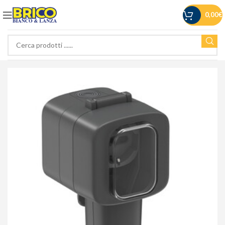
0,00
€