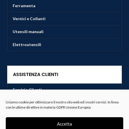
Ferramenta
Vernici e Collanti
Utensili manuali
Elettroutensili
ASSISTENZA CLIENTI
Servizio Clienti
Usiamo cookie per ottimizzare il nostro sito web ed i nostri servizi. In linea
Spedizioni
con le ultime direttive in materia GDPR Unione Europea
Resi e Recessi
Accetta
Termini e Condizioni