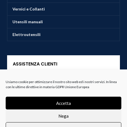
Vernici e Collanti
Utensili manuali
Elettroutensili
ASSISTENZA CLIENTI
Servizio Clienti
Usiamo cookie per ottimizzare il nostro sito web ed i nostri servizi. In linea
con le ultime direttive in materia GDPR Unione Europea
Spedizioni
Accetta
Resi e Recessi
Nega
Termini e Condizioni