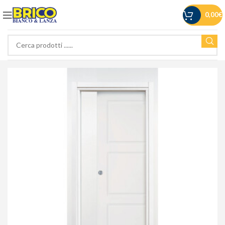
0,00
€