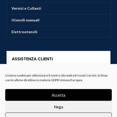
Vernici e Collanti
Utensili manuali
Elettroutensili
ASSISTENZA CLIENTI
Servizio Clienti
Usiamo cookie per ottimizzare il nostro sito web ed i nostri servizi. In linea
con le ultime direttive in materia GDPR Unione Europea
Spedizioni
Accetta
Resi e Recessi
Nega
Termini e Condizioni