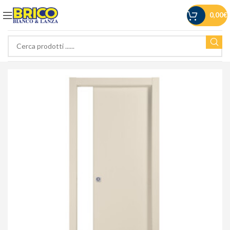
0,00
€