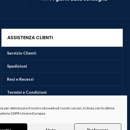
ASSISTENZA CLIENTI
Servizio Clienti
Spedizioni
Resi e Recessi
Termini e Condizioni
 per ottimizzare il nostro sito web ed i nostri servizi. In linea con le ultime
 materia GDPR Unione Europea
ccetta
Nega
Preferenze