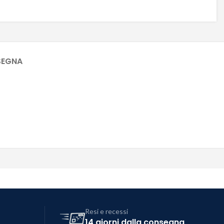
SEGNA
Resi e recessi
14 giorni dalla consegna