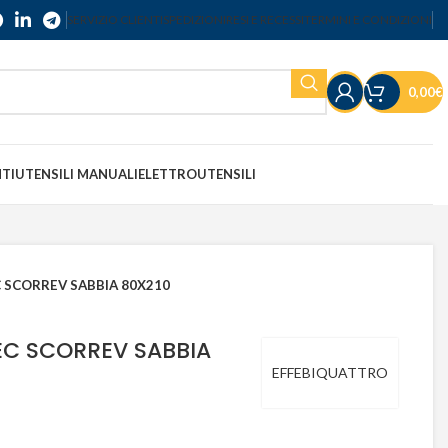
SERVIZIO CLIENTI
SPEDIZIONI
RESI E RECESSI
TERMINI E CONDIZIONI
0,00
€
NTI
UTENSILI MANUALI
ELETTROUTENSILI
 SCORREV SABBIA 80X210
C SCORREV SABBIA
EFFEBIQUATTRO