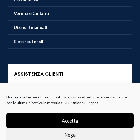
Vernici e Collanti
Utensili manuali
Elettroutensili
ASSISTENZA CLIENTI
Servizio Clienti
Usiamo cookie per ottimizzare il nostro sito web ed i nostri servizi. In linea
con le ultime direttive in materia GDPR Unione Europea
Spedizioni
Resi e Recessi
Accetta
Termini e Condizioni
Nega