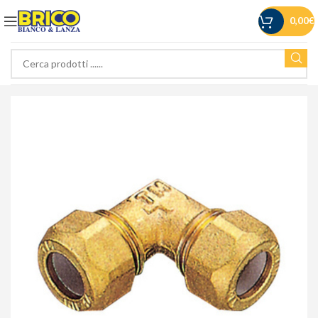
0,00
€