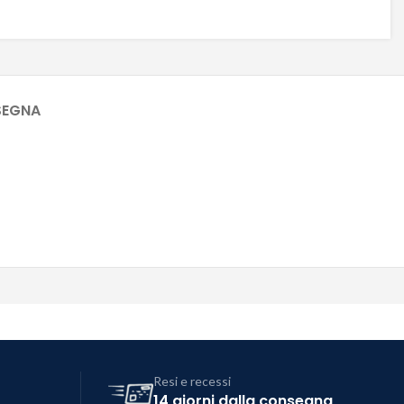
SEGNA
Resi e recessi
14 giorni dalla consegna