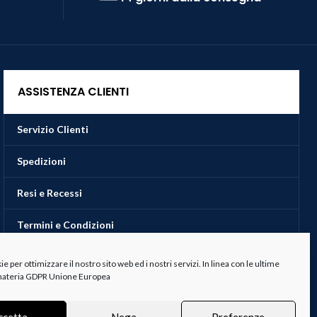
ASSISTENZA CLIENTI
Servizio Clienti
Spedizioni
Resi e Recessi
Termini e Condizioni
 per ottimizzare il nostro sito web ed i nostri servizi. In linea con le ultime
 materia GDPR Unione Europea
ccetta
Nega
Preferenze