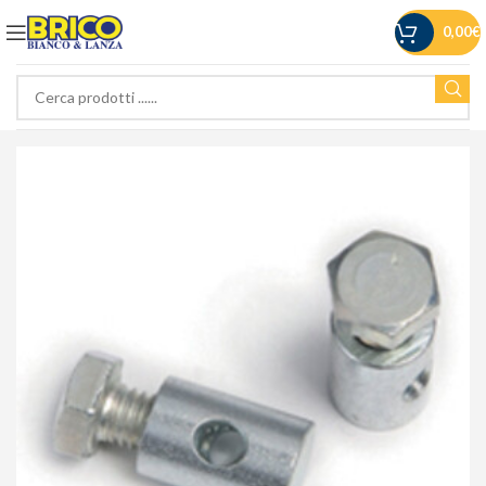
0,00
€