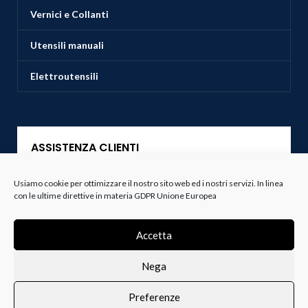
Vernici e Collanti
Utensili manuali
Elettroutensili
ASSISTENZA CLIENTI
Usiamo cookie per ottimizzare il nostro sito web ed i nostri servizi. In linea
Servizio Clienti
con le ultime direttive in materia GDPR Unione Europea
Spedizioni
Accetta
Resi e Recessi
Nega
Termini e Condizioni
Preferenze
0