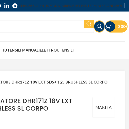
SERVIZIO CLIENTI
SPEDIZIONI
RESI E RECESSI
TERMINI E CONDIZIONI
0,00
€
NTI
UTENSILI MANUALI
ELETTROUTENSILI
TORE DHR171Z 18V LXT SDS+ 1,2J BRUSHLESS SL CORPO
ATORE DHR171Z 18V LXT
HLESS SL CORPO
MAKITA