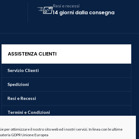
Resi e recessi
14 giorni dalla consegna
ASSISTENZA CLIENTI
Servizio Clienti
Spedizioni
Resi e Recessi
Termini e Condizioni
 per ottimizzare il nostro sito web ed i nostri servizi. In linea con le ultime
 materia GDPR Unione Europea