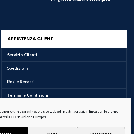
ASSISTENZA CLIENTI
Servizio Clienti
Spedizioni
Resi e Recessi
Termini e Condizioni
 per ottimizzare il nostro sito web ed i nostri servizi. In linea con le ultime
 materia GDPR Unione Europea
ccetta
Nega
Preferenze