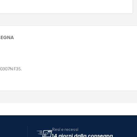
SEGNA
930307N F35.
Resi e recessi
14 giorni dalla consegna