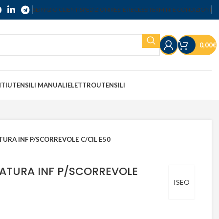
SERVIZIO CLIENTI
SPEDIZIONI
RESI E RECESSI
TERMINI E CONDIZIONI
0,00
€
NTI
UTENSILI MANUALI
ELETTROUTENSILI
TURA INF P/SCORREVOLE C/CIL E50
RATURA INF P/SCORREVOLE
ISEO