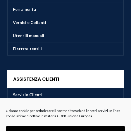
Ferramenta
Vernici e Collanti
Utensili manuali
Elettroutensili
ASSISTENZA CLIENTI
Servizio Clienti
Spedizioni
Usiamo cookie per ottimizzare il nostro sito web ed i nostri servizi. In linea
con le ultime direttive in materia GDPR Unione Europea
Resi e Recessi