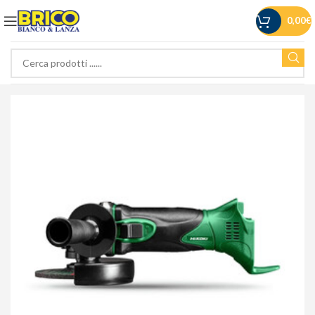
0,00
€