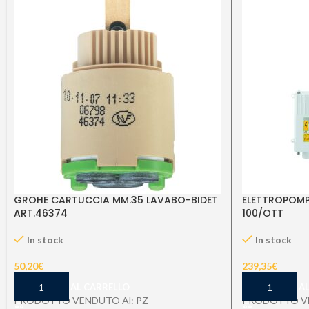
GROHE CARTUCCIA MM.35 LAVABO-BIDET
ELETTROPOMP
ART.46374
100/OTT
In stock
In stock
50,20
€
239,35
€
AGGIUNGI AL CARRELLO
AGGIUNGI A
PRODOTTO VENDUTO Al: PZ
PRODOTTO VE