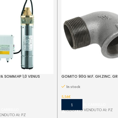
A SOMM.HP 1,0 VENUS
GOMITO 90G M.F. GH.ZINC. GR.
In stock
5,56
€
AGGIUNGI AL CARRELLO
L CARRELLO
PRODOTTO VENDUTO Al: PZ
NDUTO Al: PZ