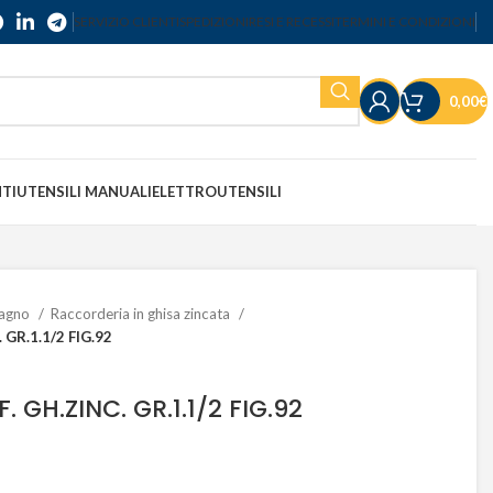
SERVIZIO CLIENTI
SPEDIZIONI
RESI E RECESSI
TERMINI E CONDIZIONI
0,00
€
NTI
UTENSILI MANUALI
ELETTROUTENSILI
 bagno
Raccorderia in ghisa zincata
GR.1.1/2 FIG.92
 GH.ZINC. GR.1.1/2 FIG.92