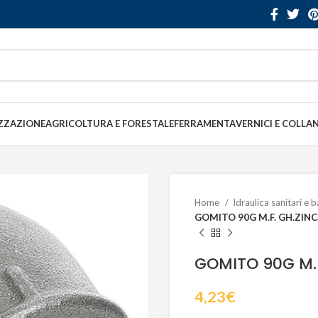
ZZAZIONE
AGRICOLTURA E FORESTALE
FERRAMENTA
VERNICI E COLLA
Home
Idraulica sanitari e
GOMITO 90G M.F. GH.ZINC. 
GOMITO 90G M.F.
4,23
€