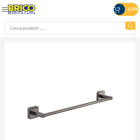
0,00
€