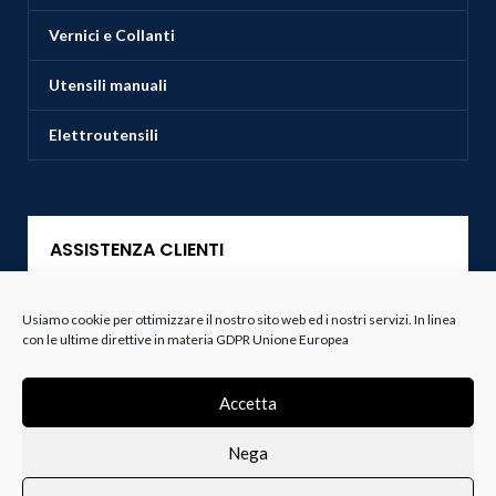
Vernici e Collanti
Utensili manuali
Elettroutensili
ASSISTENZA CLIENTI
Servizio Clienti
Usiamo cookie per ottimizzare il nostro sito web ed i nostri servizi. In linea
con le ultime direttive in materia GDPR Unione Europea
Spedizioni
Accetta
Resi e Recessi
Nega
Termini e Condizioni