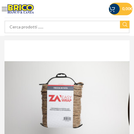
0,00
€