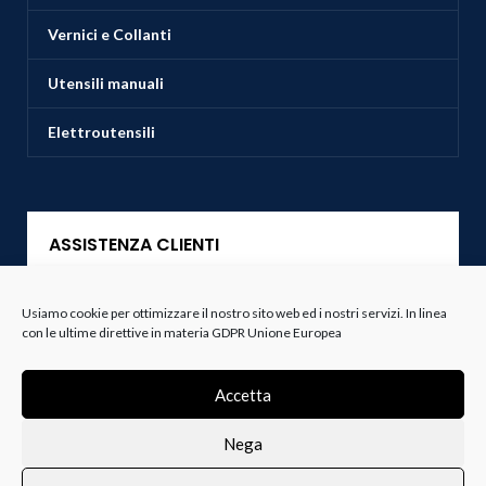
Vernici e Collanti
Utensili manuali
Elettroutensili
ASSISTENZA CLIENTI
Servizio Clienti
Usiamo cookie per ottimizzare il nostro sito web ed i nostri servizi. In linea
con le ultime direttive in materia GDPR Unione Europea
Spedizioni
Accetta
Resi e Recessi
Nega
Termini e Condizioni