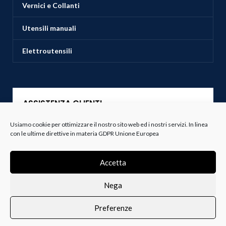
Vernici e Collanti
Utensili manuali
Elettroutensili
ASSISTENZA CLIENTI
Usiamo cookie per ottimizzare il nostro sito web ed i nostri servizi. In linea
Servizio Clienti
con le ultime direttive in materia GDPR Unione Europea
Spedizioni
Accetta
Resi e Recessi
Nega
Termini e Condizioni
Preferenze
0
i i prodotti
Lista dei desideri
Profilo
Carrello