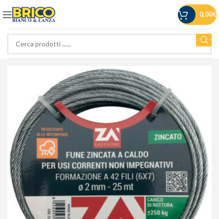
0,00
€