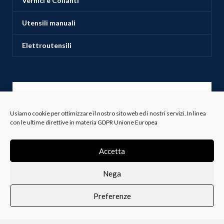
Vernici e Collanti
Utensili manuali
Elettroutensili
ASSISTENZA CLIENTI
Usiamo cookie per ottimizzare il nostro sito web ed i nostri servizi. In linea
con le ultime direttive in materia GDPR Unione Europea
Servizio Clienti
Spedizioni
Accetta
Resi e Recessi
Nega
Termini e Condizioni
Preferenze
0
i i prodotti
Lista dei desideri
Profilo
Carrello