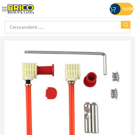
0,00
€