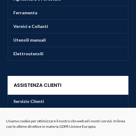
Ferramenta
Vernici e Collanti
Utensili manuali
Elettroutensili
ASSISTENZA CLIENTI
Servizio Clienti
Spedizioni
Usiamo cookie per ottimizzare il nostro sito web ed i nostri servizi. In linea
con le ultime direttive in materia GDPR Unione Europea
Resi e Recessi