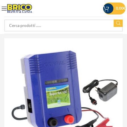
0,00
€