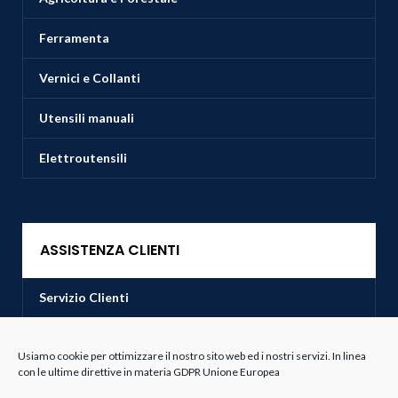
Ferramenta
Vernici e Collanti
Utensili manuali
Elettroutensili
ASSISTENZA CLIENTI
Servizio Clienti
Spedizioni
Usiamo cookie per ottimizzare il nostro sito web ed i nostri servizi. In linea
con le ultime direttive in materia GDPR Unione Europea
Resi e Recessi